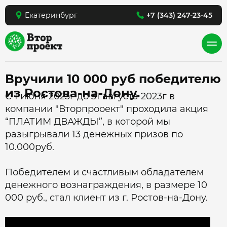
Екатеринбург
+7 (343) 247-23-45
Вручили 10 000 руб победителю
из Ростова-на-Дону.
С 1 июня 2023г до 31 августа 2023г в
компании "Вторпрооект" проходила акция
“ПЛАТИМ ДВАЖДЫ”, в которой мы
разыгрывали 13 денежных призов по
10.000руб.
Победителем и счастливым обладателем
денежного вознаграждения, в размере 10
000 руб., стал клиент из г. Ростов-на-Дону.