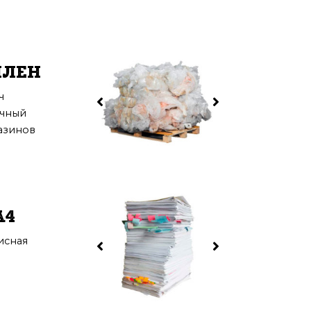
ИЛЕН
ч
очный
азинов
A4
исная