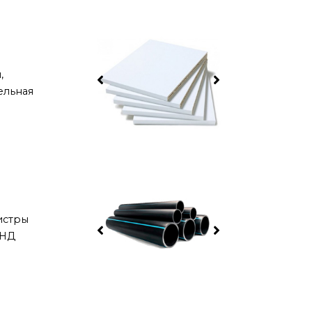
,
ельная
истры
ПНД